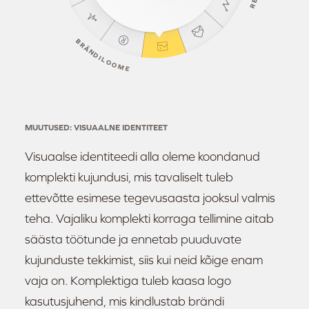
E
R
B
R
Ä
N
D
I
L
O
O
M
E
MUUTUSED
: VISUAALNE IDENTITEET
Visuaalse identiteedi alla oleme koondanud
komplekti kujundusi, mis tavaliselt tuleb
ettevõtte esimese tegevusaasta jooksul valmis
teha. Vajaliku komplekti korraga tellimine aitab
säästa töötunde ja ennetab puuduvate
kujunduste tekkimist, siis kui neid kõige enam
vaja on. Komplektiga tuleb kaasa logo
kasutusjuhend, mis kindlustab brändi