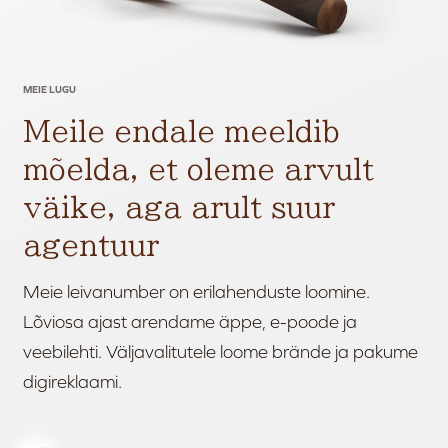
MEIE LUGU
Meile endale meeldib
mõelda, et oleme arvult
väike, aga arult suur
agentuur
Meie leivanumber on erilahenduste loomine.
Lõviosa ajast arendame äppe, e-poode ja
veebilehti. Väljavalitutele loome brände ja pakume
digireklaami.