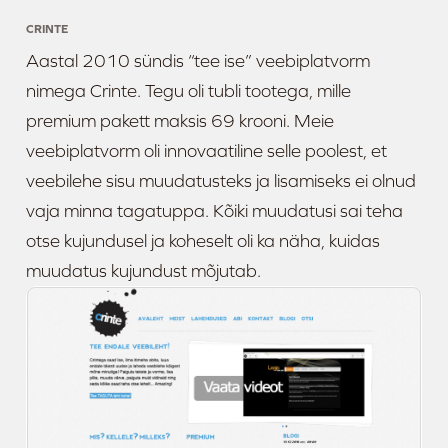
CRINTE
Aastal 2010 sündis “tee ise” veebiplatvorm
nimega Crinte. Tegu oli tubli tootega, mille
premium pakett maksis 69 krooni. Meie
veebiplatvorm oli innovaatiline selle poolest, et
veebilehe sisu muudatusteks ja lisamiseks ei olnud
vaja minna tagatuppa. Kõiki muudatusi sai teha
otse kujundusel ja koheselt oli ka näha, kuidas
muudatus kujundust mõjutab.