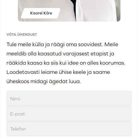
Kaarel Kõre
VÕTA ÜHENDUST
Tule meile külla ja räägi oma soovidest. Meile
meeldib olla kaasatud varajasest etapist ja
rääkida kaasa ka siis kui idee on alles koorumas.
Loodetavasti leiame ühise keele ja saame
üheskoos midagi ägedat luua.