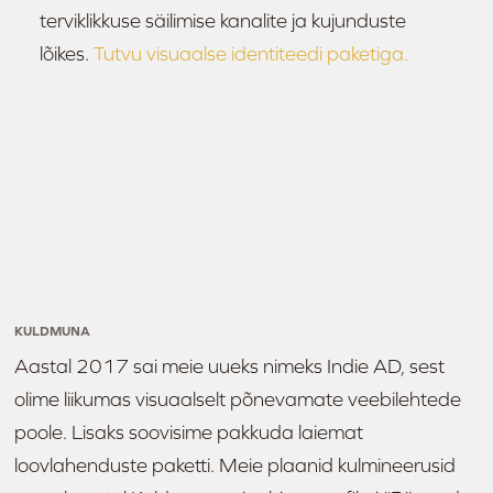
terviklikkuse säilimise kanalite ja kujunduste
lõikes.
Tutvu visuaalse identiteedi paketiga.
KULDMUNA
Aastal 2017 sai meie uueks nimeks Indie AD, sest
olime liikumas visuaalselt põnevamate veebilehtede
poole. Lisaks soovisime pakkuda laiemat
loovlahenduste paketti. Meie plaanid kulmineerusid