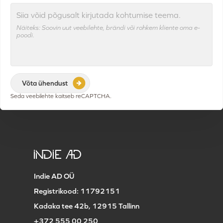
Siia võid põgusalt kirjutada kohtumise teema.
Näiteks: Soovin uut veebilehte, brändi või rohkem kliente oma e-
poodi.
Seda veebilehte kaitseb reCAPTCHA.
Indie AD OÜ
Registrikood: 11792151
Kadaka tee 42b, 12915 Tallinn
+372 555 00 250