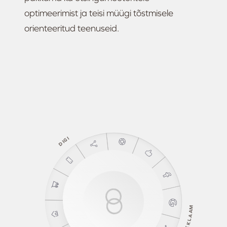
optimeerimist ja teisi müügi tõstmisele
orienteeritud teenuseid.
I
G
I
D
M
A
A
L
K