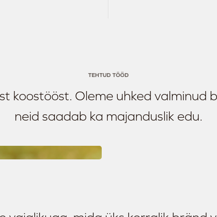
TEHTUD TÖÖD
t koostööst. Oleme uhked valminud brä
neid saadab ka majanduslik edu.