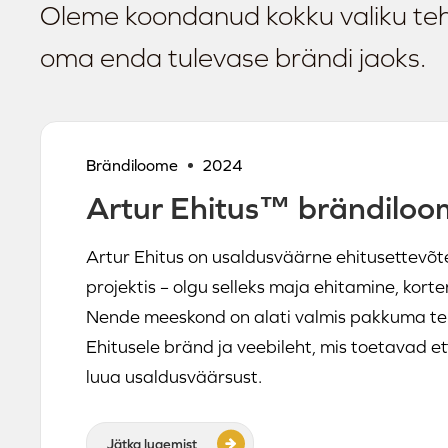
Oleme koondanud kokku valiku teht
oma enda tulevase brändi jaoks.
Brändiloome
2024
Artur Ehitus™ brändilo
Artur Ehitus on usaldusväärne ehitusettevõte,
projektis – olgu selleks maja ehitamine, kort
Nende meeskond on alati valmis pakkuma terv
Ehitusele bränd ja veebileht, mis toetavad e
luua usaldusväärsust.
Jätka lugemist