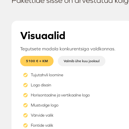
Pakettide sisse
on arvestatud kõige
Visuaalid
Tegutsete madala konkurentsiga valdkonnas.
5100 € + KM
Valmib ühe kuu jooksul
Tujutahvli loomine
Logo disain
Horisontaalne ja vertikaalne logo
Mustvalge logo
Värvide valik
Fontide valik