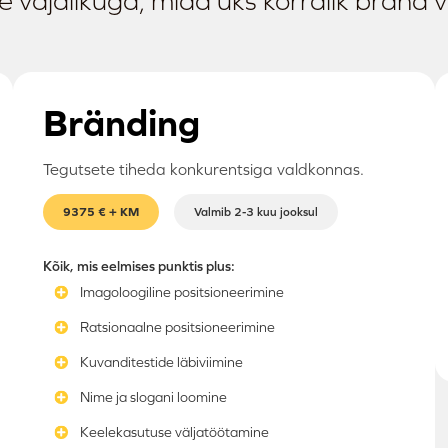
 vajalikuga, mida üks korralik bränd v
Bränding
Tegutsete tiheda konkurentsiga valdkonnas.
9375 € + KM
Valmib 2-3 kuu jooksul
Kõik, mis eelmises punktis plus:
Imagoloogiline positsioneerimine
Ratsionaalne positsioneerimine
Kuvanditestide läbiviimine
Nime ja slogani loomine
Keelekasutuse väljatöötamine