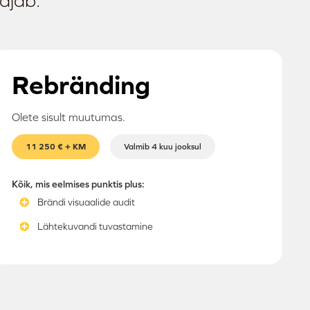
ajab.
Rebränding
Olete sisult muutumas.
11 250 € + KM
Valmib 4 kuu jooksul
Kõik, mis eelmises punktis plus:
Brändi visuaalide audit
Lähtekuvandi tuvastamine