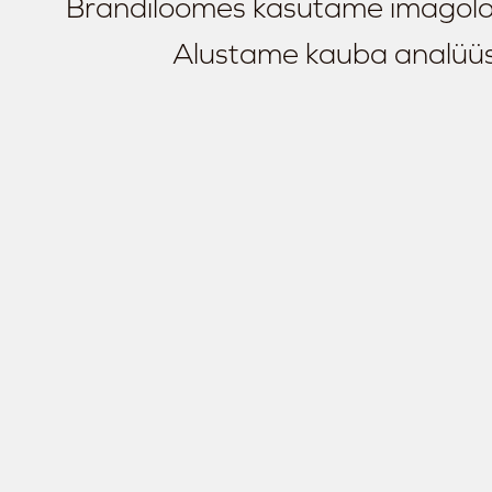
Brändiloomes kasutame imagoloog
Alustame kauba analüüsi