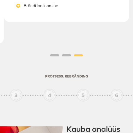
Brändi loo loomine
PROTSESS
: REBRÄNDING
Kauba analüüs