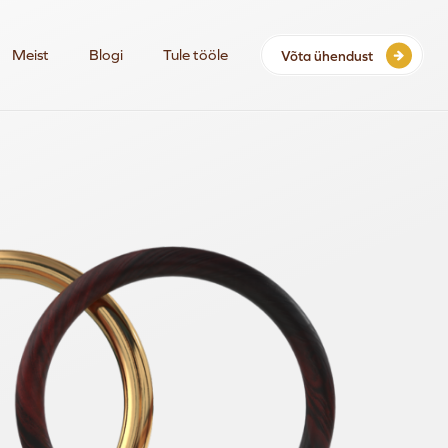
Meist
Blogi
Tule tööle
Võta ühendust