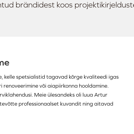
ud brändidest koos projektikirjeldus
ome
 kelle spetsialistid tagavad kõrge kvaliteedi igas
eri renoveerimine või aiapiirkonna hooldamine.
iklahendusi. Meie ülesandeks oli luua Artur
ttevõtte professionaalset kuvandit ning aitavad