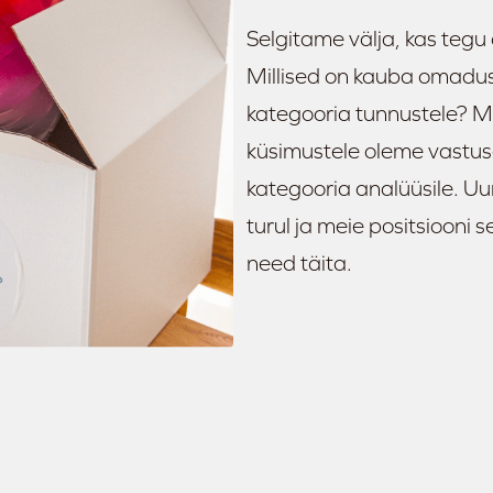
Selgitame välja, kas teg
Millised on kauba omadu
kategooria tunnustele? Mi
küsimustele oleme vastuse
kategooria analüüsile. Uu
turul ja meie positsiooni 
need täita.