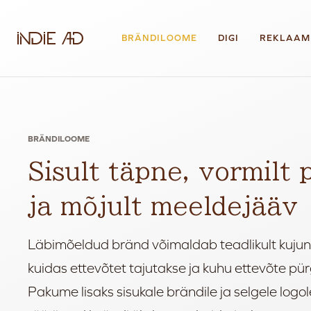
BRÄNDILOOME
DIGI
REKLAAM
BRÄNDILOOME
Sisult täpne, vormilt
ja mõjult meeldejääv
Läbimõeldud bränd võimaldab teadlikult kuj
kuidas ettevõtet tajutakse ja kuhu ettevõte pür
Pakume lisaks sisukale brändile ja selgele logol