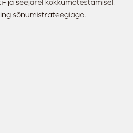
- ja seejärel kokkumõtestamisel.
ning sõnumistrateegiaga.
n