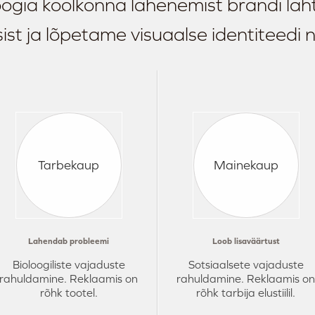
ia koolkonna lähenemist brändi lahti
st ja lõpetame visuaalse identiteedi 
Tarbekaup
Mainekaup
Lahendab probleemi
Loob lisaväärtust
Bioloogiliste vajaduste
Sotsiaalsete vajaduste
rahuldamine. Reklaamis on
rahuldamine. Reklaamis o
rõhk tootel.
rõhk tarbija elustiilil.