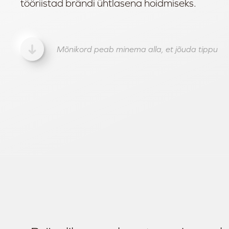
tööriistad brändi ühtlasena hoidmiseks.
Mõnikord peab minema alla, et jõuda tippu