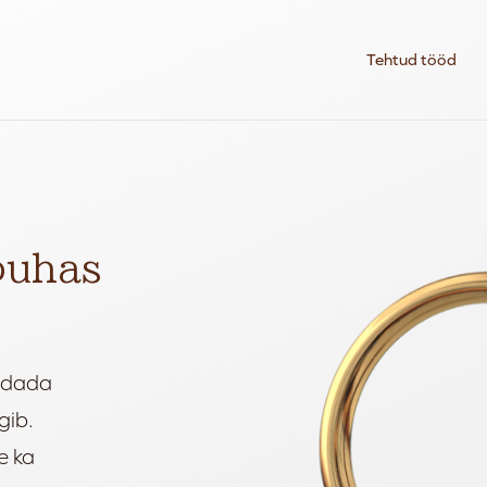
Tehtud tööd
 puhas
undada
gib.
e ka