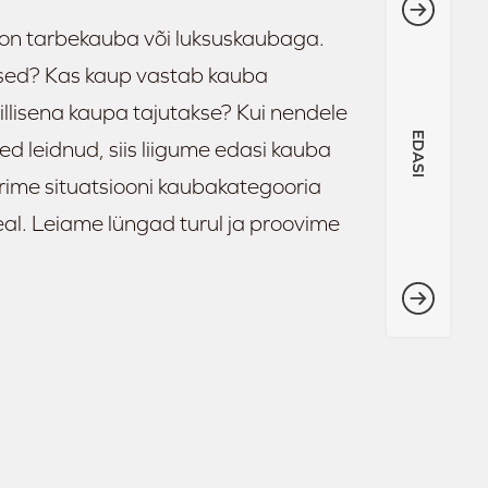
u on tarbekauba või luksuskaubaga.
sed? Kas kaup vastab kauba
llisena kaupa tajutakse? Kui nendele
EDASI
d leidnud, siis liigume edasi kauba
rime situatsiooni kaubakategooria
seal. Leiame lüngad turul ja proovime