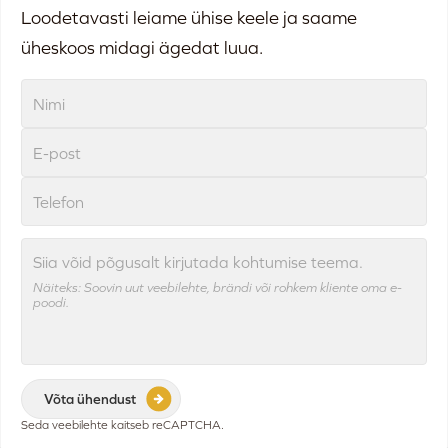
Loodetavasti leiame ühise keele ja saame
üheskoos midagi ägedat luua.
Siia võid põgusalt kirjutada kohtumise teema.
Näiteks: Soovin uut veebilehte, brändi või rohkem kliente oma e-
poodi.
Seda veebilehte kaitseb reCAPTCHA.