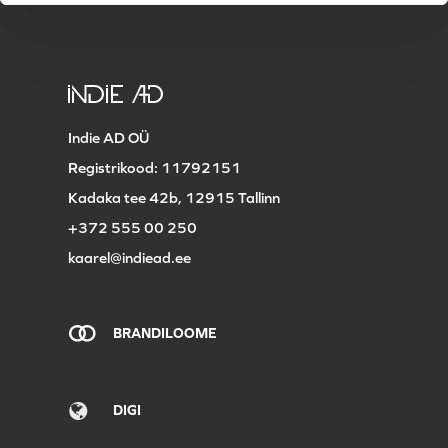
Indie AD OÜ
Registrikood: 11792151
Kadaka tee 42b, 12915 Tallinn
+372 555 00 250
kaarel@indiead.ee
BRANDILOOME
DIGI