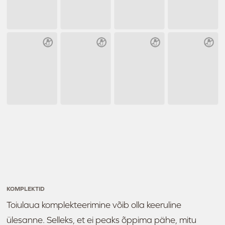
KOMPLEKTID
Toiulaua komplekteerimine võib olla keeruline
ülesanne. Selleks, et ei peaks õppima pähe, mitu