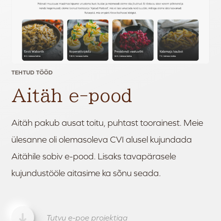
TEHTUD TÖÖD
Aitäh e-pood
Aitäh pakub ausat toitu, puhtast toorainest. Meie
ülesanne oli olemasoleva CVI alusel kujundada
Aitähile sobiv e-pood. Lisaks tavapärasele
kujundustööle aitasime ka sõnu seada.
Tutvu e-poe projektiga