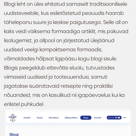
Blogi leht on üles ehitatud sarnaselt traditsioonilisele
uudisteveebile, kus esiletõstetud peauudis haarab
tähelepanu suure ja keskse paigutusega. Selle all on
kaks veidi väiksema formaadiga artiklit, mis pakuvad
lisalugemist, ja allpool on järjestatud ülejäänud
uudised veelgi kompaktsemas formaadis,
võimaldades hõlpsat ligipääsu kogu blogi sisule.
Blogis peegeldub ettevõtte eluolu, tutvustades
viimaseid uudiseid ja tooteuuendusi, samuti
jagatakse isuäratavaid retsepte ning praktilisi
nõuandeid, mis on kasulikud nii igapäevaelus kui ka
erilistel puhkudel.