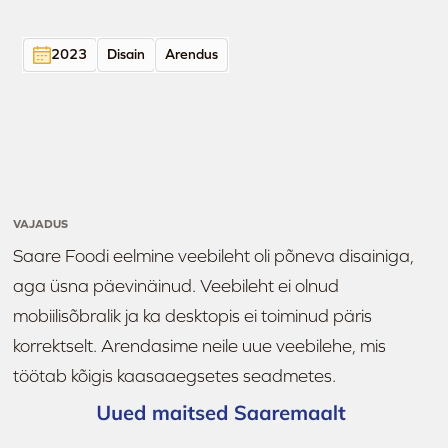
2023
Disain
Arendus
VAJADUS
Saare Foodi eelmine veebileht oli põneva disainiga,
aga üsna päevinäinud. Veebileht ei olnud
mobiilisõbralik ja ka desktopis ei toiminud päris
korrektselt. Arendasime neile uue veebilehe, mis
töötab kõigis kaasaaegsetes seadmetes.