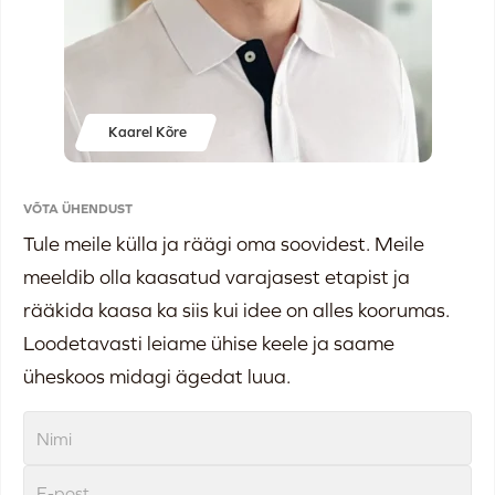
Kaarel Kõre
VÕTA ÜHENDUST
Tule meile külla ja räägi oma soovidest. Meile
meeldib olla kaasatud varajasest etapist ja
rääkida kaasa ka siis kui idee on alles koorumas.
Loodetavasti leiame ühise keele ja saame
üheskoos midagi ägedat luua.