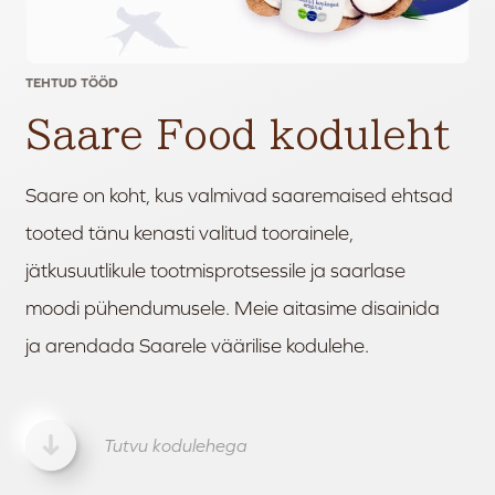
TEHTUD TÖÖD
Saare Food koduleht
Saare on koht, kus valmivad saaremaised ehtsad
tooted tänu kenasti valitud toorainele,
jätkusuutlikule tootmisprotsessile ja saarlase
moodi pühendumusele. Meie aitasime disainida
ja arendada Saarele väärilise kodulehe.
Tutvu kodulehega