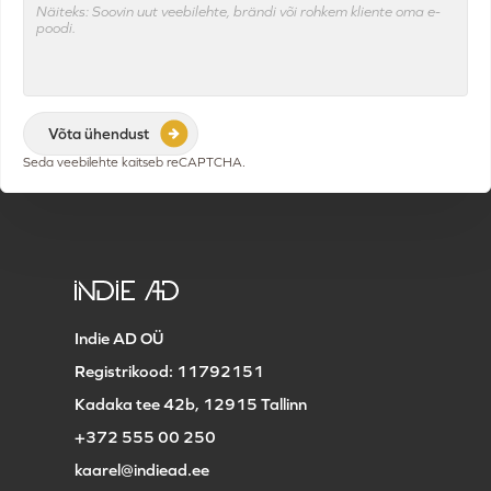
Näiteks: Soovin uut veebilehte, brändi või rohkem kliente oma e-
poodi.
Seda veebilehte kaitseb reCAPTCHA.
Indie AD OÜ
Registrikood: 11792151
Kadaka tee 42b, 12915 Tallinn
+372 555 00 250
kaarel@indiead.ee