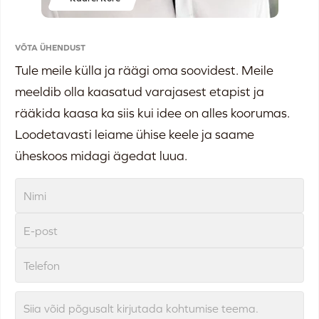
VÕTA ÜHENDUST
Tule meile külla ja räägi oma soovidest. Meile
meeldib olla kaasatud varajasest etapist ja
rääkida kaasa ka siis kui idee on alles koorumas.
Loodetavasti leiame ühise keele ja saame
üheskoos midagi ägedat luua.
Siia võid põgusalt kirjutada kohtumise teema.