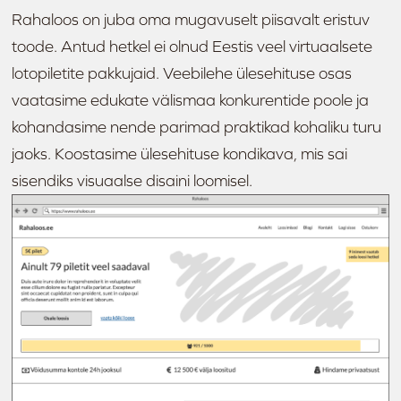
Rahaloos on juba oma mugavuselt piisavalt eristuv
toode. Antud hetkel ei olnud Eestis veel virtuaalsete
lotopiletite pakkujaid. Veebilehe ülesehituse osas
vaatasime edukate välismaa konkurentide poole ja
kohandasime nende parimad praktikad kohaliku turu
jaoks. Koostasime ülesehituse kondikava, mis sai
sisendiks visuaalse disaini loomisel.