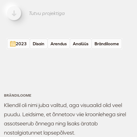
Tutvu projektiga
2023
Disain
Arendus
Analüüs
Brändiloome
BRÄNDILOOME
Kliendil oli nimi juba valitud, aga visuaalid olid veel
puudu. Leidsime, et õnnetoov viie kroonlehega sirel
assotseerub õnnega ning lisaks äratab
nostalgiatunnet lapsepõlvest.