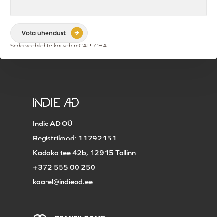
Seda veebilehte kaitseb reCAPTCHA.
Indie AD OÜ
Registrikood: 11792151
Kadaka tee 42b, 12915 Tallinn
+372 555 00 250
kaarel@indiead.ee