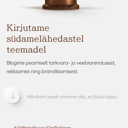
Kirjutame
südamelähedastel
teemadel
Blogime peamiselt tarkvara- ja veebiarendusest,
reklaamist ning brändiloomisest.
Mõnikord peab minema alla, et jõuda tippu
Kõik
Brändiloome
Digi
Reklaam