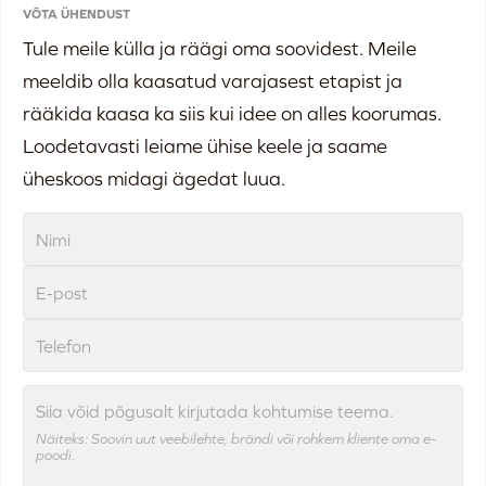
VÕTA ÜHENDUST
Tule meile külla ja räägi oma soovidest. Meile
meeldib olla kaasatud varajasest etapist ja
rääkida kaasa ka siis kui idee on alles koorumas.
Loodetavasti leiame ühise keele ja saame
üheskoos midagi ägedat luua.
Siia võid põgusalt kirjutada kohtumise teema.
Näiteks: Soovin uut veebilehte, brändi või rohkem kliente oma e-
poodi.