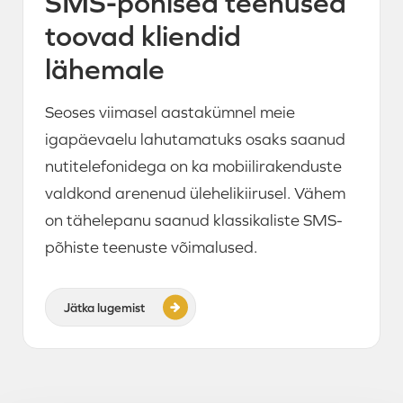
SMS-põhised teenused
toovad kliendid
lähemale
Seoses viimasel aastakümnel meie
igapäevaelu lahutamatuks osaks saanud
nutitelefonidega on ka mobiilirakenduste
valdkond arenenud ülehelikiirusel. Vähem
on tähelepanu saanud klassikaliste SMS-
põhiste teenuste võimalused.
Jätka lugemist