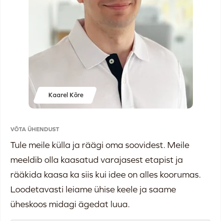
Kaarel Kõre
VÕTA ÜHENDUST
Tule meile külla ja räägi oma soovidest. Meile
meeldib olla kaasatud varajasest etapist ja
rääkida kaasa ka siis kui idee on alles koorumas.
Loodetavasti leiame ühise keele ja saame
üheskoos midagi ägedat luua.