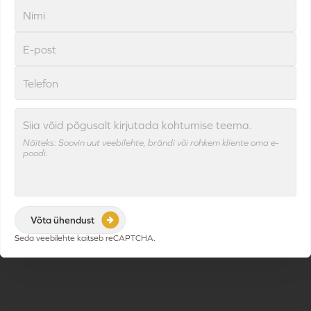
Siia võid põgusalt kirjutada kohtumise teema.
Näiteks: Soovin uut veebilehte, brändi või rohkem kliente oma e-
poodi.
Seda veebilehte kaitseb reCAPTCHA.