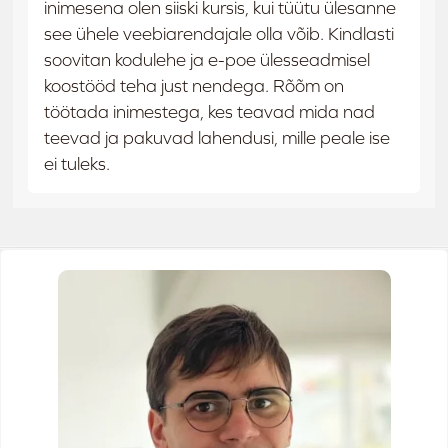
inimesena olen siiski kursis, kui tüütu ülesanne
see ühele veebiarendajale olla võib. Kindlasti
soovitan kodulehe ja e-poe ülesseadmisel
koostööd teha just nendega. Rõõm on
töötada inimestega, kes teavad mida nad
teevad ja pakuvad lahendusi, mille peale ise
ei tuleks.