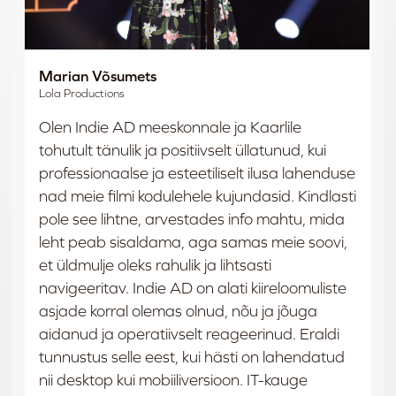
Marian Võsumets
Lola Productions
Olen Indie AD meeskonnale ja Kaarlile
tohutult tänulik ja positiivselt üllatunud, kui
professionaalse ja esteetiliselt ilusa lahenduse
nad meie filmi kodulehele kujundasid. Kindlasti
pole see lihtne, arvestades info mahtu, mida
leht peab sisaldama, aga samas meie soovi,
et üldmulje oleks rahulik ja lihtsasti
navigeeritav. Indie AD on alati kiireloomuliste
asjade korral olemas olnud, nõu ja jõuga
aidanud ja operatiivselt reageerinud. Eraldi
tunnustus selle eest, kui hästi on lahendatud
nii desktop kui mobiiliversioon. IT-kauge