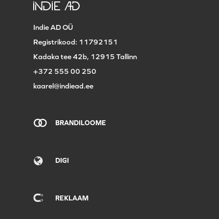
Indie AD OÜ
Registrikood: 11792151
Kadaka tee 42b, 12915 Tallinn
+372 555 00 250
kaarel@indiead.ee
BRANDILOOME
DIGI
REKLAAM