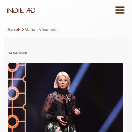
Avaleht
Marian Võsumets
TAGASISIDE